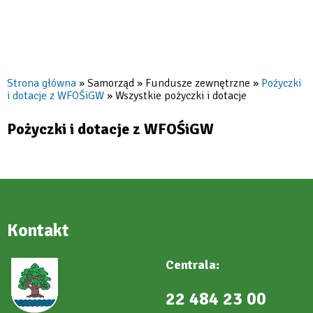
Strona główna
Samorząd
Fundusze zewnętrzne
Pożyczki
i dotacje z WFOŚiGW
Wszystkie pożyczki i dotacje
Ścieżka
nawigacyjna
Pożyczki i dotacje z WFOŚiGW
Kontakt
Centrala:
22 484 23 00