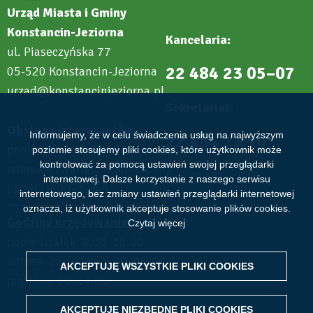
Urząd Miasta i Gminy
Konstancin-Jeziorna
Kancelaria:
ul. Piaseczyńska 77
22 484 23 05–07
05-520 Konstancin-Jeziorna
urzad@konstancinjeziorna.pl
Sekretariat:
Obsługa interesantów:
Informujemy, że w celu świadczenia usług na najwyższym
22 484 23 10
poniedziałek: 8.00–17.45
poziomie stosujemy pliki cookies, które użytkownik może
kontrolować za pomocą ustawień swojej przeglądarki
wtorek–czwartek: 8.00–15.45
fax: 22 484 23 19
internetowej. Dalsze korzystanie z naszego serwisu
piątek: 8.00–13.45
internetowego, bez zmiany ustawień przeglądarki internetowej
oznacza, iż użytkownik akceptuje stosowanie plików cookies.
Godziny urzędowania:
Czytaj więcej
poniedziałek: 8.00
18.00
–
wtorek–czwartek: 8.00–16.00
AKCEPTUJĘ WSZYSTKIE PLIKI
WITHDRAW CONSENT
COOKIES
piątek: 8.00
14.00
–
AKCEPTUJĘ NIEZBĘDNE PLIKI
COOKIES