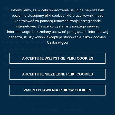
Sekretariat:
Obsługa interesantów:
Informujemy, że w celu świadczenia usług na najwyższym
22 484 23 10
poniedziałek: 8.00–17.45
poziomie stosujemy pliki cookies, które użytkownik może
kontrolować za pomocą ustawień swojej przeglądarki
wtorek–czwartek: 8.00–15.45
fax: 22 484 23 19
internetowej. Dalsze korzystanie z naszego serwisu
piątek: 8.00–13.45
internetowego, bez zmiany ustawień przeglądarki internetowej
oznacza, iż użytkownik akceptuje stosowanie plików cookies.
Godziny urzędowania:
Czytaj więcej
poniedziałek: 8.00
18.00
–
wtorek–czwartek: 8.00–16.00
AKCEPTUJĘ WSZYSTKIE PLIKI
WITHDRAW CONSENT
COOKIES
piątek: 8.00
14.00
–
AKCEPTUJĘ NIEZBĘDNE PLIKI
COOKIES
Deklaracja dostępności
Polityka prywatności
Mapa serwisu
ZMIEŃ USTAWIENIA PLIKÓW
COOKIES
Copyright 2024 Urząd Miasta i Gminy Konstancin-Jeziorna
Projekt i wykonanie: Vobacom