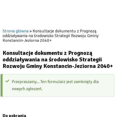
2040+
|
Konstancin-
Strona główna
Konsultacje dokumentu z Prognozą
Jeziorna
oddziaływania na środowisko Strategii Rozwoju Gminy
Ścieżka
Konstancin-Jeziorna 2040+
nawigacyjna
Konsultacje dokumentu z Prognozą
oddziaływania na środowisko Strategii
Rozwoju Gminy Konstancin-Jeziorna 2040+
Przepraszamy… Ten formularz jest zamknięty dla
Komunikat
nowych zgłoszeń.
Do pobrania