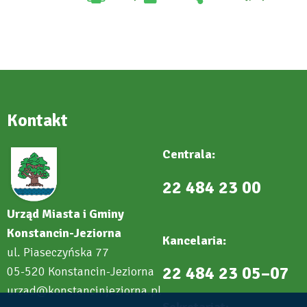
Will
:
open
Facebook
in
new
tab
Kontakt
Centrala:
22 484 23 00
Urząd Miasta i Gminy
Konstancin-Jeziorna
Kancelaria:
ul. Piaseczyńska 77
22 484 23 05–07
05-520 Konstancin-Jeziorna
urzad@konstancinjeziorna.pl