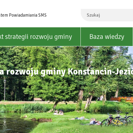
Szukaj
stem Powiadamiania SMS
kt strategii rozwoju gminy
Baza wiedzy
ia rozwoju gminy Konstancin-Jezi