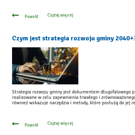
Czytaj więcej
Powrót
o
Strategia
rozwoju
gminy
2040+
Czym jest strategia rozwoju gminy 2040+
Strategia rozwoju gminy jest dokumentem długofalowego pl
realizowane w celu zapewnienia trwałego i zrównoważonego
również wskazuje narzędzia i metody, które posłużą do jej rea
Czytaj więcej
Powrót
o
Czym
jest