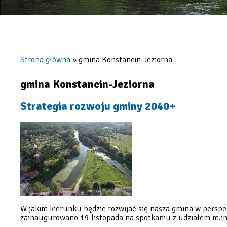
Strona główna
gmina Konstancin-Jeziorna
Ścieżka
nawigacyjna
gmina Konstancin-Jeziorna
Strategia rozwoju gminy 2040+
W jakim kierunku będzie rozwijać się nasza gmina w perspe
zainaugurowano 19 listopada na spotkaniu z udziałem m.in.