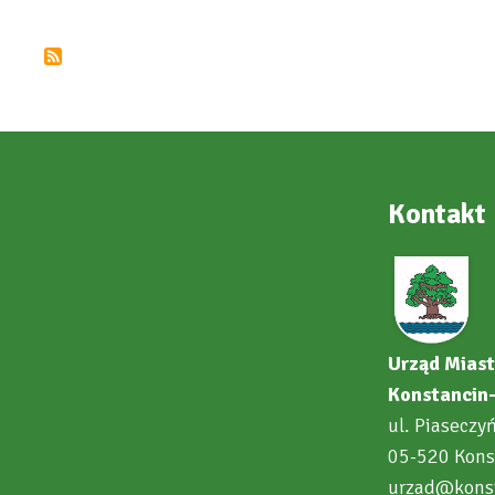
Dlaczego
piszemy
strategię?
Kontakt
Urząd Miast
Konstancin-
ul. Piaseczy
05-520 Kons
urzad@konst